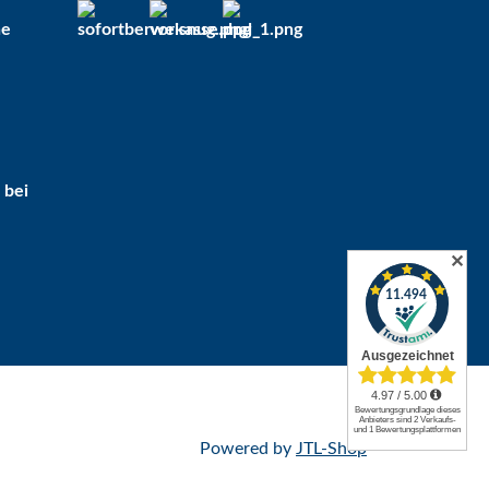
he
 bei
✕
Powered by
JTL-Shop