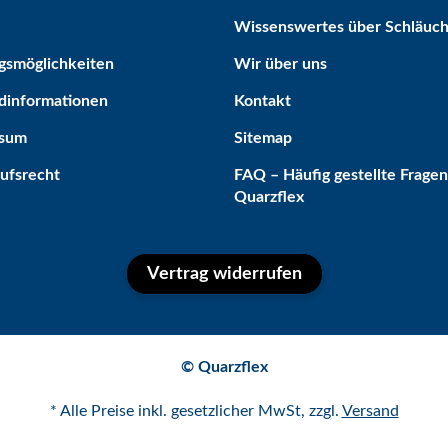
Wissenswertes über Schläuc
gsmöglichkeiten
Wir über uns
dinformationen
Kontakt
ssum
Sitemap
ufsrecht
FAQ – Häufig gestellte Fragen
Quarzflex
Vertrag widerrufen
© Quarzflex
* Alle Preise inkl. gesetzlicher MwSt, zzgl.
Versand