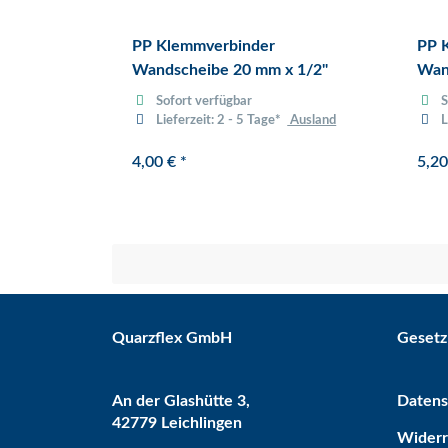
PP Klemmverbinder
PP 
Wandscheibe 20 mm x 1/2"
Wan
Sofort verfügbar
S
Lieferzeit:
2 - 5 Tage*
Ausland
L
4,00 €
*
5,2
Quarzflex GmbH
Gesetz
An der Glashütte 3,
Datens
42779 Leichlingen
Widerr