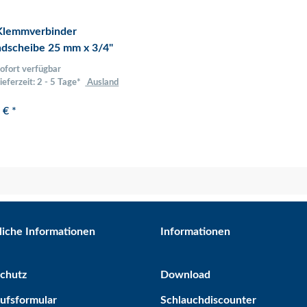
Klemmverbinder
dscheibe 25 mm x 3/4"
ofort verfügbar
ieferzeit:
2 - 5 Tage*
Ausland
0 €
*
liche Informationen
Informationen
chutz
Download
ufsformular
Schlauchdiscounter