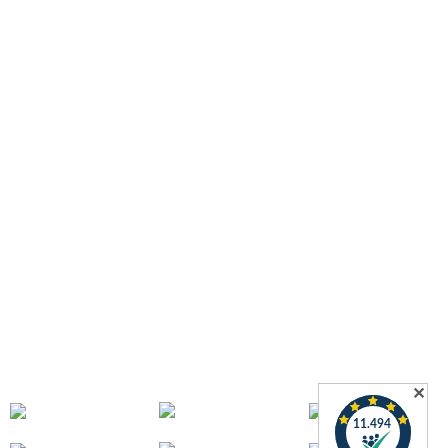
Gesetzliche Informationen
Datenschutz
Widerrufsformular
AGB
Zahlungsmöglichkeiten
Versandinformationen
Impressum
Widerrufsrecht
Informationen
Download
Schlauchdiscounter
Wissenswertes über Schläuche
Wir über uns
Kontakt
Sitemap
FAQ – Häufig gestellte Fragen bei Quarzflex
Zahlung & Versand
✕