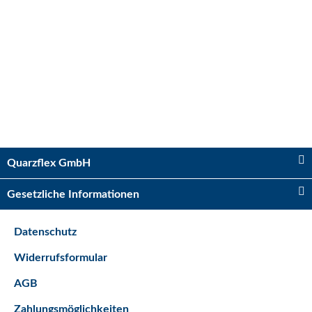
Bestseller
Kugelhahn 2 x IG 3/4"
Sofort verfügbar
Quarzflex GmbH
Lieferzeit:
2 - 5 Tage*
Ausland
Gesetzliche Informationen
5,75 €
*
Datenschutz
Bestseller
Widerrufsformular
AGB
Zahlungsmöglichkeiten