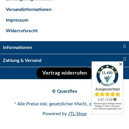
Versandinformationen
Impressum
Kugelhahn 2 x IG 1/2"
Widerrufsrecht
Sofort verfügbar
Lieferzeit:
2 - 5 Tage*
Ausland
3,95 €
*
Informationen
Zahlung & Versand
Auf Lager
✕
Vertrag widerrufen
© Quarzflex
* Alle Preise inkl. gesetzlicher MwSt, zzgl.
Versand
Powered by
JTL-Shop
Kugelhahn 2 x IG 1
1/4"