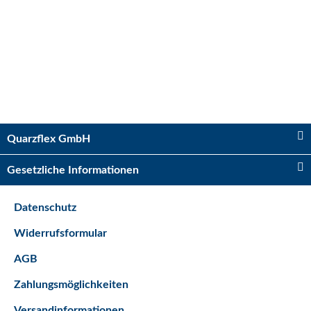
Kugelhahn 2 x IG 3/4"
Sofort verfügbar
Quarzflex GmbH
Lieferzeit:
2 - 5 Tage*
Ausland
Gesetzliche Informationen
5,75 €
*
Datenschutz
Bestseller
Widerrufsformular
AGB
Zahlungsmöglichkeiten
Versandinformationen