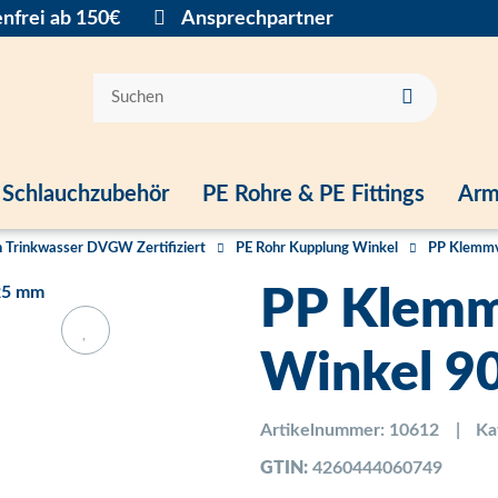
nfrei ab 150€
Ansprechpartner
Schlauchzubehör
PE Rohre & PE Fittings
Arm
 Trinkwasser DVGW Zertifiziert
PE Rohr Kupplung Winkel
PP Klemmv
PP Klemm
Winkel 9
Artikelnummer:
10612
Ka
GTIN:
4260444060749