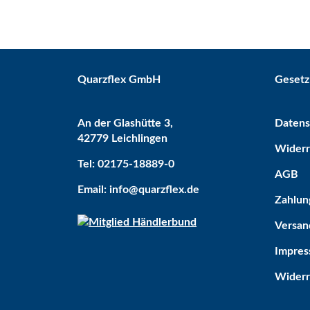
Quarzflex GmbH
Gesetz
An der Glashütte 3,
Datens
42779 Leichlingen
Widerr
Bestseller
Tel: 02175-18889-0
AGB
Email: info@quarzflex.de
Zahlun
Versan
Impre
Widerr
Kugelhahn 2 x IG 1/2"