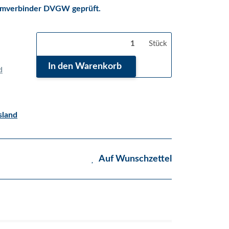
mmverbinder DVGW geprüft.
Stück
In den Warenkorb
d
land
Auf Wunschzettel