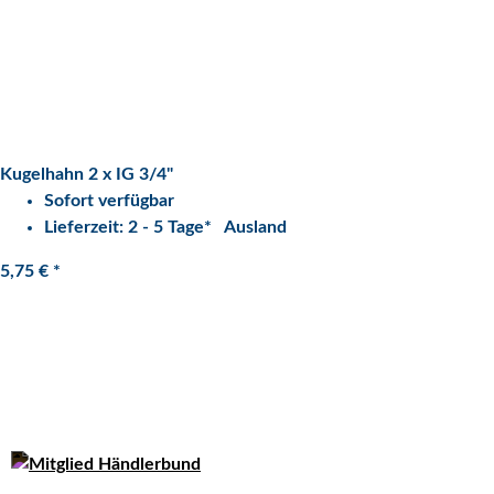
Kugelhahn 2 x IG 3/4"
Sofort verfügbar
Lieferzeit:
2 - 5 Tage*
Ausland
5,75 €
*
Quarzflex GmbH
An der Glashütte 3,
42779 Leichlingen
Tel: 02175-18889-0
Email: info@quarzflex.de
Gesetzliche Informationen