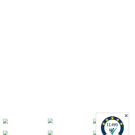
Datenschutz
Widerrufsformular
AGB
Zahlungsmöglichkeiten
Versandinformationen
Impressum
Widerrufsrecht
Informationen
Download
Schlauchdiscounter
Wissenswertes über Schläuche
Wir über uns
Kontakt
Sitemap
FAQ – Häufig gestellte Fragen bei Quarzflex
Zahlung & Versand
✕