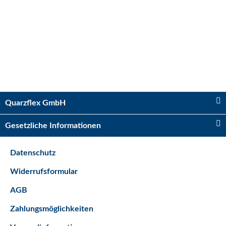
Kugelhahn 2 x IG 3/4"
Sofort verfügbar
Quarzflex GmbH
Lieferzeit:
2 - 5 Tage*
Ausland
Gesetzliche Informationen
5,75 €
*
Datenschutz
Bestseller
Widerrufsformular
AGB
Zahlungsmöglichkeiten