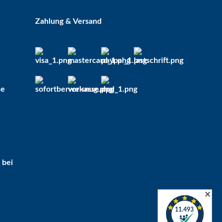
Sofort verfügbar
Lieferzeit:
2 - 5 Tage*
Zahlung & Versand
Ausland
5,75 €
*
he
 bei
✕