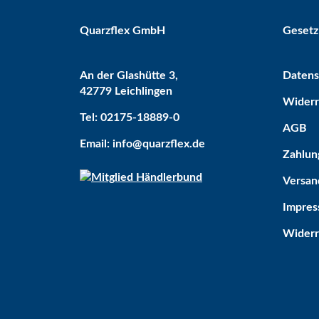
Quarzflex GmbH
Gesetz
An der Glashütte 3,
Datens
42779 Leichlingen
Widerr
Bestseller
Tel: 02175-18889-0
AGB
Email: info@quarzflex.de
Zahlun
Versan
Impre
Widerr
Kugelhahn 2 x IG 1/2"
Sofort verfügbar
Lieferzeit:
2 - 5 Tage*
Ausland