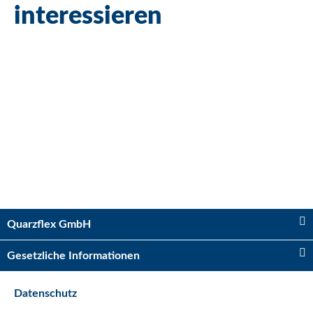
interessieren
Bestseller
Kugelhahn 2 x IG 3/4"
Sofort verfügbar
Quarzflex GmbH
Lieferzeit:
2 - 5 Tage*
Ausland
Gesetzliche Informationen
5,75 €
*
Datenschutz
Bestseller