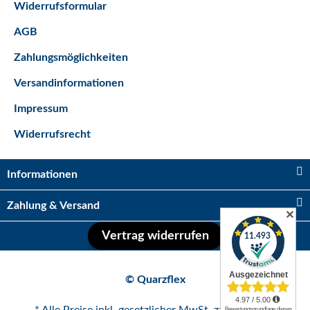
Widerrufsformular
AGB
Zahlungsmöglichkeiten
Versandinformationen
Impressum
Kugelhahn 2 x IG 1/2"
Widerrufsrecht
Sofort verfügbar
Lieferzeit:
2 - 5 Tage*
Ausland
3,95 €
*
Informationen
Zahlung & Versand
Auf Lager
✕
Vertrag widerrufen
© Quarzflex