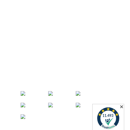
Zahlung & Versand
✕
he