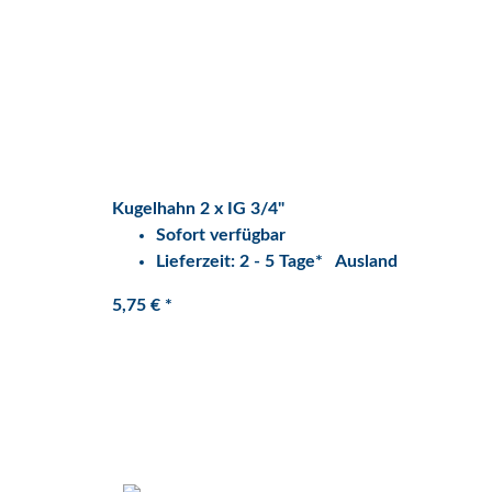
Kugelhahn 2 x IG 3/4"
Sofort verfügbar
Lieferzeit:
2 - 5 Tage*
Ausland
5,75 €
*
Quarzflex GmbH
Gesetz
An der Glashütte 3,
Datens
42779 Leichlingen
Widerr
AGB
Tel: 02175-18889-0
Zahlun
Email: info@quarzflex.de
Versan
Impre