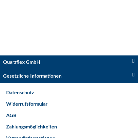
Kugelhahn 2 x IG 3/4"
Sofort verfügbar
Quarzflex GmbH
Lieferzeit:
2 - 5 Tage*
Ausland
Gesetzliche Informationen
5,75 €
*
Datenschutz
Bestseller
Widerrufsformular
AGB
Zahlungsmöglichkeiten