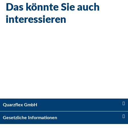
Das könnte Sie auch
interessieren
Bestseller
Kugelhahn 2 x IG 3/4"
Sofort verfügbar
Quarzflex GmbH
Lieferzeit:
2 - 5 Tage*
Ausland
Gesetzliche Informationen
5,75 €
*