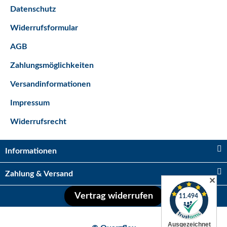
Datenschutz
Bestseller
Widerrufsformular
AGB
Zahlungsmöglichkeiten
Versandinformationen
Impressum
Kugelhahn 2 x IG 1/2"
Widerrufsrecht
Sofort verfügbar
Lieferzeit:
2 - 5 Tage*
Ausland
3,95 €
*
Informationen
Zahlung & Versand
Auf Lager
✕
Vertrag widerrufen