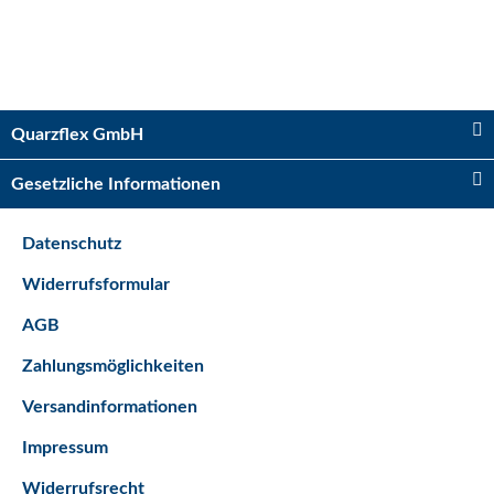
Kugelhahn 2 x IG 3/4"
Sofort verfügbar
Quarzflex GmbH
Lieferzeit:
2 - 5 Tage*
Ausland
Gesetzliche Informationen
5,75 €
*
Datenschutz
Bestseller
Widerrufsformular
AGB
Zahlungsmöglichkeiten
Versandinformationen
Impressum
Kugelhahn 2 x IG 1/2"
Widerrufsrecht
Sofort verfügbar