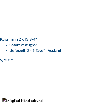
Kugelhahn 2 x IG 3/4"
Sofort verfügbar
Lieferzeit:
2 - 5 Tage*
Ausland
5,75 €
*
Quarzflex GmbH
An der Glashütte 3,
42779 Leichlingen
Tel: 02175-18889-0
Email: info@quarzflex.de