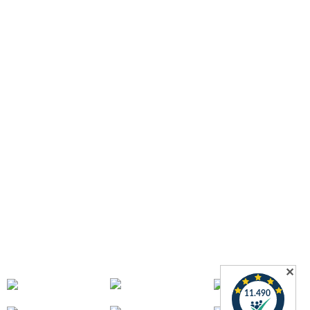
Gesetzliche Informationen
Datenschutz
Widerrufsformular
AGB
Zahlungsmöglichkeiten
Versandinformationen
Impressum
Widerrufsrecht
Informationen
Download
Schlauchdiscounter
Wissenswertes über Schläuche
Wir über uns
Kontakt
Sitemap
FAQ – Häufig gestellte Fragen bei Quarzflex
Zahlung & Versand
✕