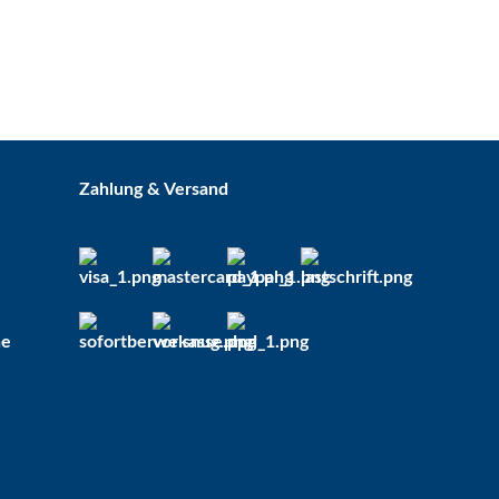
Kugelhahn 2 x IG 3/4"
Sofort verfügbar
Lieferzeit:
2 - 5 Tage*
Zahlung & Versand
Ausland
5,75 €
*
he