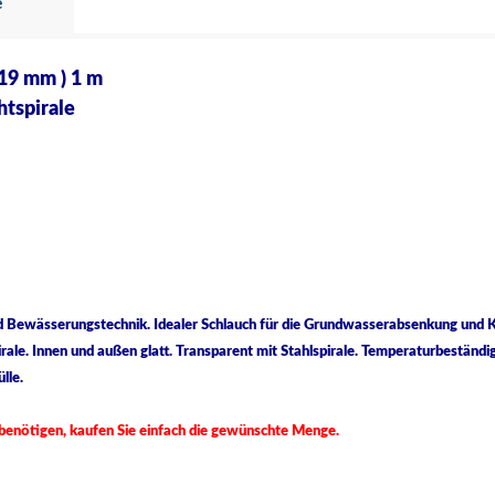
e
 19 mm ) 1 m
htspirale
d Bewässerungstechnik. Idealer Schlauch für die Grundwasserabsenkung und Kan
ale. Innen und außen glatt. Transparent mit Stahlspirale. Temperaturbeständi
ülle.
r benötigen, kaufen Sie einfach die gewünschte Menge.