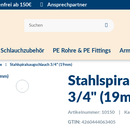
nfrei ab 150€
Ansprechpartner
Schlauchzubehör
PE Rohre & PE Fittings
Arm
le
Stahlspiralsaugschlauch 3/4" (19mm)
Stahlspir
3/4" (19
Artikelnummer:
10150
Ka
GTIN:
4260444063405